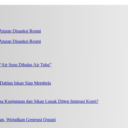
turan Disanksi Resmi
“Air Susu Dibalas Air Tuba”
, Dahlan Iskan Siap Membela
a Kunjungan dan Sikap Lunak Ditjen Imigrasi Kepri?
an, Wujudkan Generasi Qurani