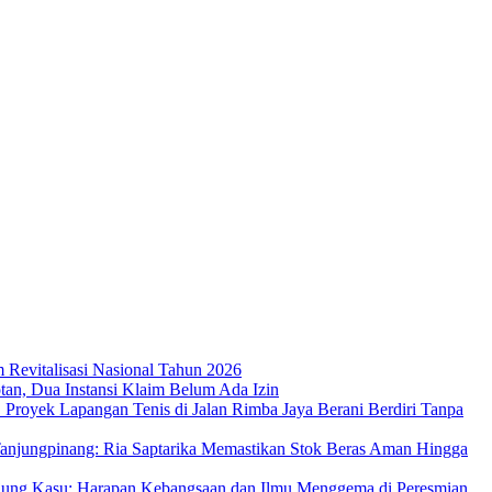
m Revitalisasi Nasional Tahun 2026
an, Dua Instansi Klaim Belum Ada Izin
 Proyek Lapangan Tenis di Jalan Rimba Jaya Berani Berdiri Tanpa
njungpinang: Ria Saptarika Memastikan Stok Beras Aman Hingga
Ujung Kasu: Harapan Kebangsaan dan Ilmu Menggema di Peresmian