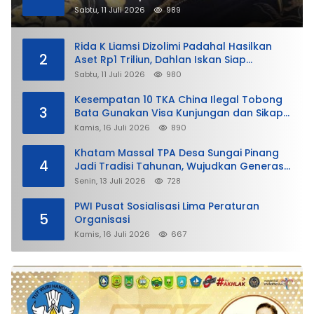
Sabtu, 11 Juli 2026
989
Rida K Liamsi Dizolimi Padahal Hasilkan
2
Aset Rp1 Triliun, Dahlan Iskan Siap
Membela
Sabtu, 11 Juli 2026
980
Kesempatan 10 TKA China Ilegal Tobong
3
Bata Gunakan Visa Kunjungan dan Sikap
Lunak Ditjen Imigrasi Kepri?
Kamis, 16 Juli 2026
890
Khatam Massal TPA Desa Sungai Pinang
4
Jadi Tradisi Tahunan, Wujudkan Generasi
Qurani
Senin, 13 Juli 2026
728
PWI Pusat Sosialisasi Lima Peraturan
5
Organisasi
Kamis, 16 Juli 2026
667