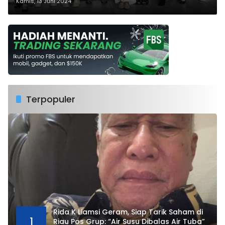
Petabencana.id
Kamis, 13 Juni 2024
Terpopuler
Rida K Liamsi Geram, Siap Tarik Saham di
1
Riau Pos Grup: “Air Susu Dibalas Air Tuba”