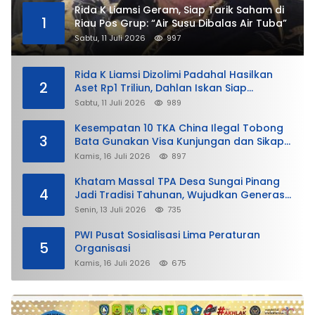
Rida K Liamsi Geram, Siap Tarik Saham di
1
Riau Pos Grup: “Air Susu Dibalas Air Tuba”
Sabtu, 11 Juli 2026
997
Rida K Liamsi Dizolimi Padahal Hasilkan
2
Aset Rp1 Triliun, Dahlan Iskan Siap
Membela
Sabtu, 11 Juli 2026
989
Kesempatan 10 TKA China Ilegal Tobong
3
Bata Gunakan Visa Kunjungan dan Sikap
Lunak Ditjen Imigrasi Kepri?
Kamis, 16 Juli 2026
897
Khatam Massal TPA Desa Sungai Pinang
4
Jadi Tradisi Tahunan, Wujudkan Generasi
Qurani
Senin, 13 Juli 2026
735
PWI Pusat Sosialisasi Lima Peraturan
5
Organisasi
Kamis, 16 Juli 2026
675