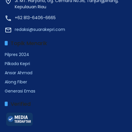
Jl. MT. Haryono, Gg. Cemara No.36, Tanjungpinang,
Kepulauan Riau
+62 813-6406-6665
redaksi@suarakepri.com
Topik Menarik
Pilpres 2024
Pilkada Kepri
Ansar Ahmad
Along Fiber
Generasi Emas
Verified