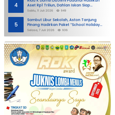
Rida K Liamsi Dizolimi Padahal Hasilkan
4
Aset Rp1 Triliun, Dahlan Iskan Siap
Membela
Sabtu, 11 Juli 2026
949
Sambut Libur Sekolah, Aston Tanjung
5
Pinang Hadirkan Paket “School Holiday
Getaway”
Selasa, 7 Juli 2026
936