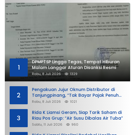
DPMPTSP Lingga Tegas, Tempat Hiburan
1
Malam Langgar Aturan Disanksi Resmi
Rabu, 8 Juli 2026
1329
Pengakuan Jujur Oknum Distributor di
2
Tanjungpinang, “Tak Bayar Pajak Penuh
demi Untung”
Rabu, 8 Juli 2026
1021
Rida K Liamsi Geram, Siap Tarik Saham di
3
Riau Pos Grup: “Air Susu Dibalas Air Tuba”
Sabtu, 11 Juli 2026
960