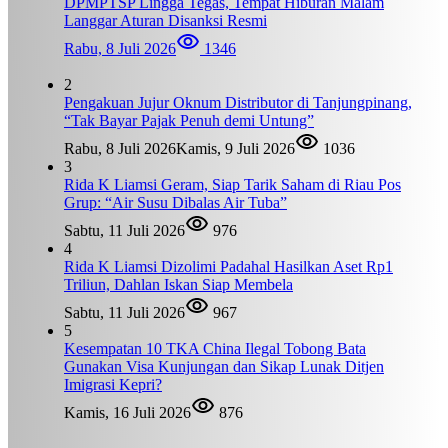
DPMPTSP Lingga Tegas, Tempat Hiburan Malam
Langgar Aturan Disanksi Resmi
Rabu, 8 Juli 2026
1346
2
Pengakuan Jujur Oknum Distributor di Tanjungpinang,
“Tak Bayar Pajak Penuh demi Untung”
Rabu, 8 Juli 2026
Kamis, 9 Juli 2026
1036
3
Rida K Liamsi Geram, Siap Tarik Saham di Riau Pos
Grup: “Air Susu Dibalas Air Tuba”
Sabtu, 11 Juli 2026
976
4
Rida K Liamsi Dizolimi Padahal Hasilkan Aset Rp1
Triliun, Dahlan Iskan Siap Membela
Sabtu, 11 Juli 2026
967
5
Kesempatan 10 TKA China Ilegal Tobong Bata
Gunakan Visa Kunjungan dan Sikap Lunak Ditjen
Imigrasi Kepri?
Kamis, 16 Juli 2026
876