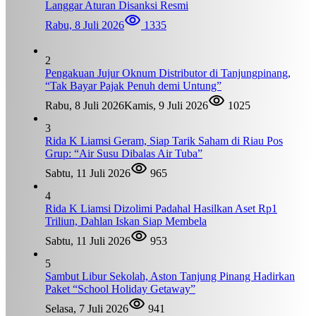
Langgar Aturan Disanksi Resmi
Rabu, 8 Juli 2026
1335
2
Pengakuan Jujur Oknum Distributor di Tanjungpinang,
“Tak Bayar Pajak Penuh demi Untung”
Rabu, 8 Juli 2026
Kamis, 9 Juli 2026
1025
3
Rida K Liamsi Geram, Siap Tarik Saham di Riau Pos
Grup: “Air Susu Dibalas Air Tuba”
Sabtu, 11 Juli 2026
965
4
Rida K Liamsi Dizolimi Padahal Hasilkan Aset Rp1
Triliun, Dahlan Iskan Siap Membela
Sabtu, 11 Juli 2026
953
5
Sambut Libur Sekolah, Aston Tanjung Pinang Hadirkan
Paket “School Holiday Getaway”
Selasa, 7 Juli 2026
941