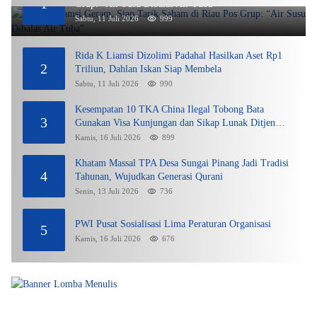
1
Grup: “Air Susu Dibalas Air Tuba”
Sabtu, 11 Juli 2026
999
Rida K Liamsi Dizolimi Padahal Hasilkan Aset Rp1
2
Triliun, Dahlan Iskan Siap Membela
Sabtu, 11 Juli 2026
990
Kesempatan 10 TKA China Ilegal Tobong Bata
3
Gunakan Visa Kunjungan dan Sikap Lunak Ditjen
Imigrasi Kepri?
Kamis, 16 Juli 2026
899
Khatam Massal TPA Desa Sungai Pinang Jadi Tradisi
4
Tahunan, Wujudkan Generasi Qurani
Senin, 13 Juli 2026
736
PWI Pusat Sosialisasi Lima Peraturan Organisasi
5
Kamis, 16 Juli 2026
676