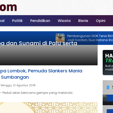
nal
Politik
Pendidikan
Wisata
Bisnis
Opini
Pembangunan GOR Tenis Rimba Jaya
Jadi Sorotan, Dua Instansi Klaim Belu
pa dan Sunami di Palu serta
Ada Izin
mpa Lombok, Pemuda Slankers Mania
n Sumbangan
Minggu, 12 Agustus 2018
– Peduli akan bencana gempa yang melanda…