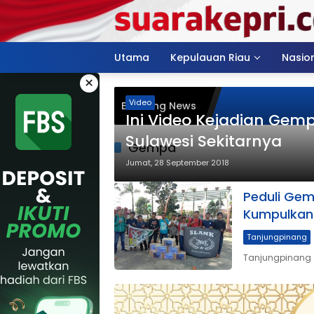
Langsung
ke
konten
Utama
Kepulauan Riau
Nasio
×
Video
Breaking News
Ini Video Kejadian Gem
Sulawesi Sekitarnya
Gempa
Jumat, 28 September 2018
Peduli Ge
Kumpulka
Tanjungpinang
Tanjungpinang 