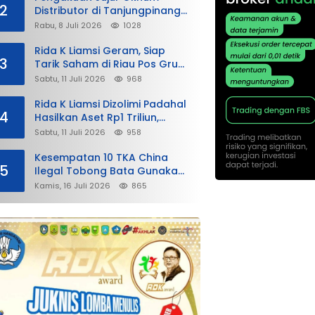
2
Distributor di Tanjungpinang,
“Tak Bayar Pajak Penuh demi
Rabu, 8 Juli 2026
1028
Untung”
Rida K Liamsi Geram, Siap
3
Tarik Saham di Riau Pos Grup:
“Air Susu Dibalas Air Tuba”
Sabtu, 11 Juli 2026
968
Rida K Liamsi Dizolimi Padahal
4
Hasilkan Aset Rp1 Triliun,
Dahlan Iskan Siap Membela
Sabtu, 11 Juli 2026
958
Kesempatan 10 TKA China
5
Ilegal Tobong Bata Gunakan
Visa Kunjungan dan Sikap
Kamis, 16 Juli 2026
865
Lunak Ditjen Imigrasi Kepri?