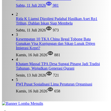
Sabtu, 11 Juli 2026
981
2
Rida K Liamsi Dizolimi Padahal Hasilkan Aset Rp1
Triliun, Dahlan Iskan Siap Membela
Sabtu, 11 Juli 2026
973
3
Kesempatan 10 TKA China Ilegal Tobong Bata
Gunakan Visa Kunjungan dan Sikap Lunak Ditjen
Imigrasi Kepri?
Kamis, 16 Juli 2026
881
4
Khatam Massal TPA Desa Sungai Pinang Jadi Tradisi
Tahunan, Wujudkan Generasi Qurani
Senin, 13 Juli 2026
721
5
PWI Pusat Sosialisasi Lima Peraturan Organisasi
Kamis, 16 Juli 2026
658