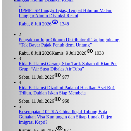
1
DPMPTSP Lingga Tegas, Tempat Hiburan Malam
Langgar Aturan Disanksi Resmi
Rabu, 8 Juli 2026
1348
2
Pengakuan Jujur Oknum Distributor di Tanjungpinang,
“Tak Bayar Pajak Penuh demi Untung”
Rabu, 8 Juli 2026
Kamis, 9 Juli 2026
1038
3
Rida K Liamsi Geram, Siap Tarik Saham di Riau Pos
Grup: “Air Susu Dibalas Air Tuba”
Sabtu, 11 Juli 2026
977
4
Rida K Liamsi Dizolimi Padahal Hasilkan Aset Rp1
Triliun, Dahlan Iskan Siap Membela
Sabtu, 11 Juli 2026
968
5
Kesempatan 10 TKA China Ilegal Tobong Bata
Gunakan Visa Kunjungan dan Sikap Lunak Ditjen
Imigrasi Kepri?
Kamis, 16 Juli 2026
877