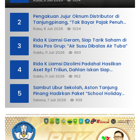
Rabu, 8 Juli 2026
1334
Pengakuan Jujur Oknum Distributor di
2
Tanjungpinang, “Tak Bayar Pajak Penuh
demi Untung”
Rabu, 8 Juli 2026
1024
Rida K Liamsi Geram, Siap Tarik Saham di
3
Riau Pos Grup: “Air Susu Dibalas Air Tuba”
Sabtu, 11 Juli 2026
963
Rida K Liamsi Dizolimi Padahal Hasilkan
4
Aset Rp1 Triliun, Dahlan Iskan Siap
Membela
Sabtu, 11 Juli 2026
952
Sambut Libur Sekolah, Aston Tanjung
5
Pinang Hadirkan Paket “School Holiday
Getaway”
Selasa, 7 Juli 2026
939