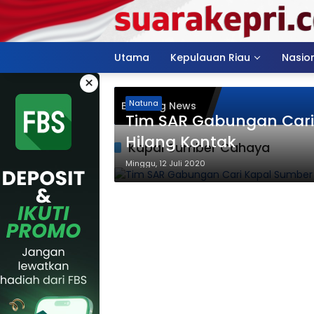
Langsung
ke
konten
Utama
Kepulauan Riau
Nasio
×
Natuna
Breaking News
Tim SAR Gabungan Car
Hilang Kontak
Kapal Sumber Cahaya
Minggu, 12 Juli 2020