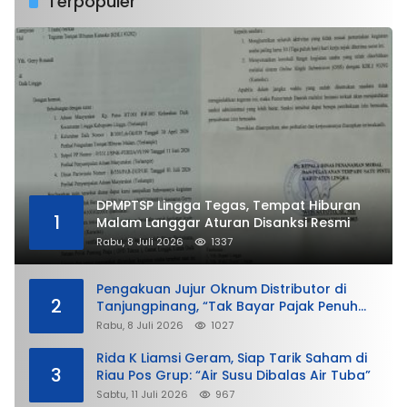
Terpopuler
DPMPTSP Lingga Tegas, Tempat Hiburan
1
Malam Langgar Aturan Disanksi Resmi
Rabu, 8 Juli 2026
1337
Pengakuan Jujur Oknum Distributor di
2
Tanjungpinang, “Tak Bayar Pajak Penuh
demi Untung”
Rabu, 8 Juli 2026
1027
Rida K Liamsi Geram, Siap Tarik Saham di
3
Riau Pos Grup: “Air Susu Dibalas Air Tuba”
Sabtu, 11 Juli 2026
967