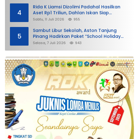
Rida K Liamsi Dizolimi Padahal Hasilkan
4
Aset Rp1 Triliun, Dahlan Iskan Siap
Membela
Sabtu, 11 Juli 2026
955
Sambut Libur Sekolah, Aston Tanjung
5
Pinang Hadirkan Paket “School Holiday
Getaway”
Selasa, 7 Juli 2026
943