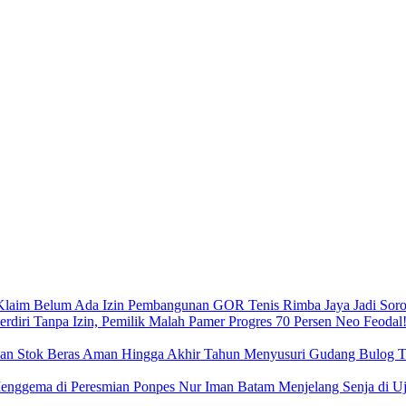
Pembangunan GOR Tenis Rimba Jaya Jadi Sorot
Neo Feodal!
Menyusuri Gudang Bulog Ta
Menjelang Senja di 