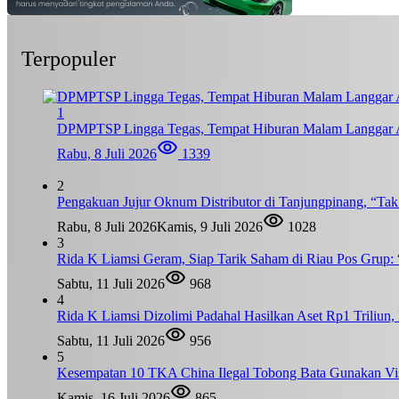
Terpopuler
1
DPMPTSP Lingga Tegas, Tempat Hiburan Malam Langgar A
Rabu, 8 Juli 2026
1339
2
Pengakuan Jujur Oknum Distributor di Tanjungpinang, “Ta
Rabu, 8 Juli 2026
Kamis, 9 Juli 2026
1028
3
Rida K Liamsi Geram, Siap Tarik Saham di Riau Pos Grup: 
Sabtu, 11 Juli 2026
968
4
Rida K Liamsi Dizolimi Padahal Hasilkan Aset Rp1 Triliun
Sabtu, 11 Juli 2026
956
5
Kesempatan 10 TKA China Ilegal Tobong Bata Gunakan Vis
Kamis, 16 Juli 2026
865