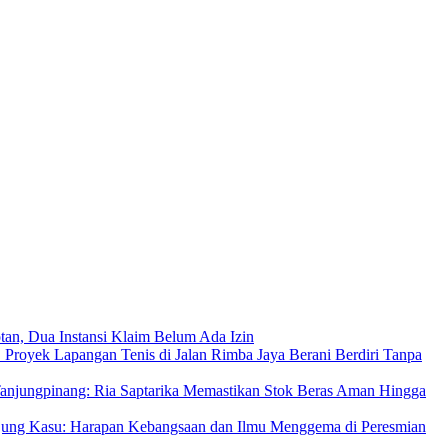
an, Dua Instansi Klaim Belum Ada Izin
 Proyek Lapangan Tenis di Jalan Rimba Jaya Berani Berdiri Tanpa
njungpinang: Ria Saptarika Memastikan Stok Beras Aman Hingga
Ujung Kasu: Harapan Kebangsaan dan Ilmu Menggema di Peresmian