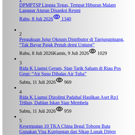
DPMPTSP Lingga Tegas, Tempat Hiburan Malam
Langgar Aturan Disanksi Resmi
Rabu, 8 Juli 2026
1340
2
Pengakuan Jujur Oknum Distributor di Tanjungpinang,
“Tak Bayar Pajak Penuh demi Untung”
Rabu, 8 Juli 2026
Kamis, 9 Juli 2026
1029
3
Rida K Liamsi Geram, Siap Tarik Saham di Riau Pos
Grup: “Air Susu Dibalas Air Tuba”
Sabtu, 11 Juli 2026
969
4
Rida K Liamsi Dizolimi Padahal Hasilkan Aset Rp1
Triliun, Dahlan Iskan Siap Membela
Sabtu, 11 Juli 2026
959
5
Kesempatan 10 TKA China Ilegal Tobong Bata
Gunakan Visa Kunjungan dan Sikap Lunak Ditjen