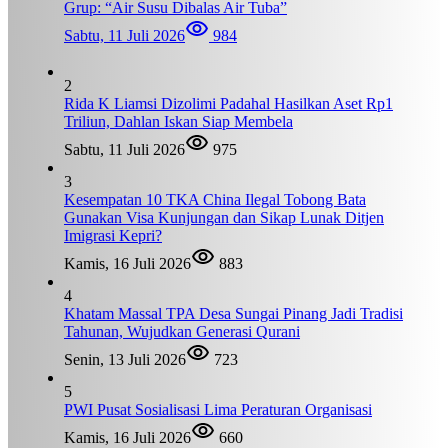
Grup: “Air Susu Dibalas Air Tuba”
Sabtu, 11 Juli 2026
984
2
Rida K Liamsi Dizolimi Padahal Hasilkan Aset Rp1
Triliun, Dahlan Iskan Siap Membela
Sabtu, 11 Juli 2026
975
3
Kesempatan 10 TKA China Ilegal Tobong Bata
Gunakan Visa Kunjungan dan Sikap Lunak Ditjen
Imigrasi Kepri?
Kamis, 16 Juli 2026
883
4
Khatam Massal TPA Desa Sungai Pinang Jadi Tradisi
Tahunan, Wujudkan Generasi Qurani
Senin, 13 Juli 2026
723
5
PWI Pusat Sosialisasi Lima Peraturan Organisasi
Kamis, 16 Juli 2026
660