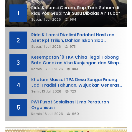
Rida K Liamsi Geram, Siap Tarik Saham di
1
Riau Pos Grup: “Air Susu Dibalas Air Tuba”
Sabtu, 11 Juli 2026
984
Rida K Liamsi Dizolimi Padahal Hasilkan
2
Aset Rp1 Triliun, Dahlan Iskan Siap
Membela
Sabtu, 11 Juli 2026
975
Kesempatan 10 TKA China Ilegal Tobong
3
Bata Gunakan Visa Kunjungan dan Sikap
Lunak Ditjen Imigrasi Kepri?
Kamis, 16 Juli 2026
883
Khatam Massal TPA Desa Sungai Pinang
4
Jadi Tradisi Tahunan, Wujudkan Generasi
Qurani
Senin, 13 Juli 2026
723
PWI Pusat Sosialisasi Lima Peraturan
5
Organisasi
Kamis, 16 Juli 2026
660