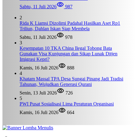
Sabtu, 11 Juli 2026
987
2
Rida K Liamsi Dizolimi Padahal Hasilkan Aset Rp1
Triliun, Dahlan Iskan Siap Membela
Sabtu, 11 Juli 2026
978
3
Kesempatan 10 TKA China Ilegal Tobong Bata
Gunakan Visa Kunjungan dan Sikap Lunak Ditjen
Imigrasi Kepri?
Kamis, 16 Juli 2026
888
4
Khatam Massal TPA Desa Sungai Pinang Jadi Tradisi
Tahunan, Wujudkan Generasi Qurani
Senin, 13 Juli 2026
726
5
PWI Pusat Sosialisasi Lima Peraturan Organisasi
Kamis, 16 Juli 2026
664