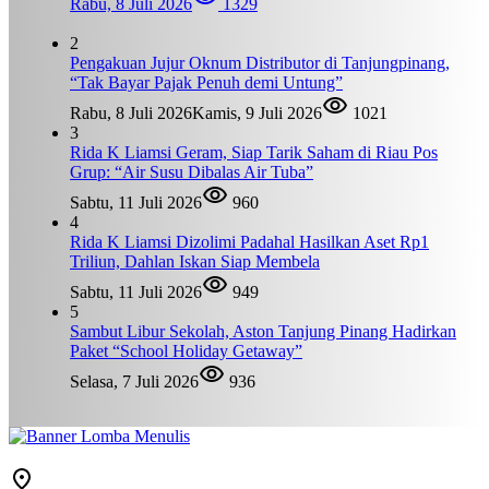
Rabu, 8 Juli 2026
1329
2
Pengakuan Jujur Oknum Distributor di Tanjungpinang,
“Tak Bayar Pajak Penuh demi Untung”
Rabu, 8 Juli 2026
Kamis, 9 Juli 2026
1021
3
Rida K Liamsi Geram, Siap Tarik Saham di Riau Pos
Grup: “Air Susu Dibalas Air Tuba”
Sabtu, 11 Juli 2026
960
4
Rida K Liamsi Dizolimi Padahal Hasilkan Aset Rp1
Triliun, Dahlan Iskan Siap Membela
Sabtu, 11 Juli 2026
949
5
Sambut Libur Sekolah, Aston Tanjung Pinang Hadirkan
Paket “School Holiday Getaway”
Selasa, 7 Juli 2026
936