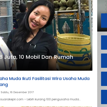
28 Juta, 10 Mobil Dan Rumah
aha Muda Ikuti Fasilitasi Wira Usaha Muda
nang
Sabtu, 16 Desember 2017
 suarakepri.com – Lebih kurang 100 pengusaha muda…