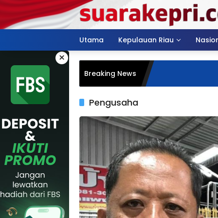
Langsung
ke
konten
Utama
Kepulauan Riau
Nasio
×
Breaking News
Pengusaha