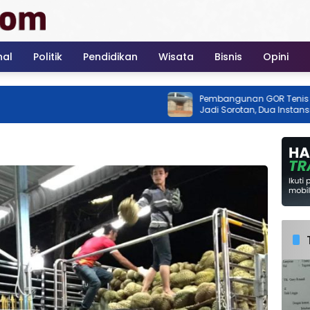
nal
Politik
Pendidikan
Wisata
Bisnis
Opini
Pembangunan GOR Tenis Rimba Jay
Jadi Sorotan, Dua Instansi Klaim Bel
Ada Izin