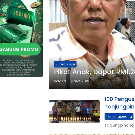
Suara Kepri
Pikat Anak, Dapat RM1.
Selasa, 5 Maret 2019
100 Pengus
Tanjungpi
Tanjungpinang
Tanjungpinang,