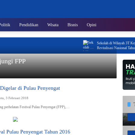
Politik
Pendidikan
Wisata
Bisnis
Opini
Sekolah di Wilayah 3T Kepri Ja
Revitalisasi Nasional Tahun 20
jungi FPP
Digelar di Pulau Penyengat
btu, 3 Februari 2018
ng perhelatan Festival Pulau Penyengat (FPP),…
val Pulau Penyengat Tahun 2016