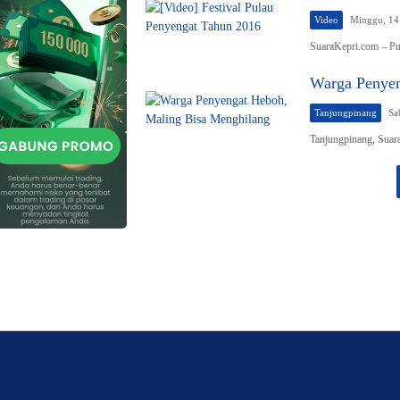
Video
Minggu, 14
SuaraKepri.com – Pu
Warga Penyen
Tanjungpinang
Sa
Tanjungpinang, Suar