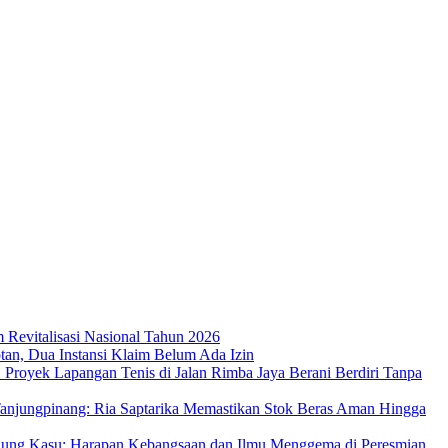
m Revitalisasi Nasional Tahun 2026
an, Dua Instansi Klaim Belum Ada Izin
 Proyek Lapangan Tenis di Jalan Rimba Jaya Berani Berdiri Tanpa
njungpinang: Ria Saptarika Memastikan Stok Beras Aman Hingga
Ujung Kasu: Harapan Kebangsaan dan Ilmu Menggema di Peresmian