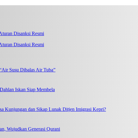
turan Disanksi Resmi
“Air Susu Dibalas Air Tuba”
, Dahlan Iskan Siap Membela
a Kunjungan dan Sikap Lunak Ditjen Imigrasi Kepri?
an, Wujudkan Generasi Qurani