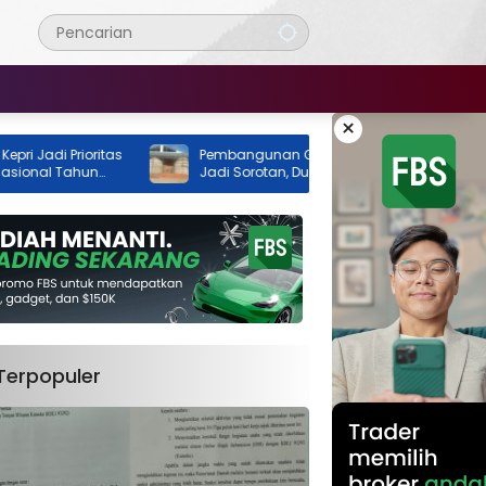
×
 Prioritas
Pembangunan GOR Tenis Rimba Jaya
 Tahun
Jadi Sorotan, Dua Instansi Klaim Belum
Ada Izin
Terpopuler