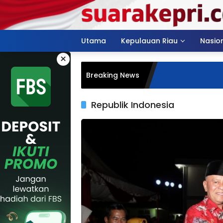
Langsung
ke
konten
Utama
Kepulauan Riau
Nasio
×
Breaking News
Republik Indonesia