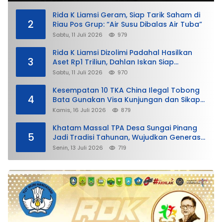
Rida K Liamsi Geram, Siap Tarik Saham di
2
Riau Pos Grup: “Air Susu Dibalas Air Tuba”
Sabtu, 11 Juli 2026
979
Rida K Liamsi Dizolimi Padahal Hasilkan
3
Aset Rp1 Triliun, Dahlan Iskan Siap
Membela
Sabtu, 11 Juli 2026
970
Kesempatan 10 TKA China Ilegal Tobong
4
Bata Gunakan Visa Kunjungan dan Sikap
Lunak Ditjen Imigrasi Kepri?
Kamis, 16 Juli 2026
879
Khatam Massal TPA Desa Sungai Pinang
5
Jadi Tradisi Tahunan, Wujudkan Generasi
Qurani
Senin, 13 Juli 2026
719