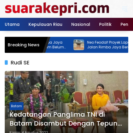
Langsung
ke
konten
Utama
Kepulauan Riau
Nasional
Politik
Pendi
 GOR Tenis Rimba Jaya
Neo Feodal! Proyek Lapangan Tenis
Breaking News
 Dua Instansi Klaim Belum
Jalan Rimba Jaya Berani Berdiri 
Izin, Pemilik Malah Pamer Progres 7
Persen
Rudi SE
Batam
Kedatangan Panglima TNI di
Batam Disambut Dengan Tepung
Tawar
Kamis, 4 Agustus 2022