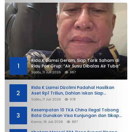
Rida K Liamsi Geram, Siap Tarik Saham di
1
Riau Pos Grup: “Air Susu Dibalas Air Tuba”
Sabtu, 11 Juli 2026
987
Rida K Liamsi Dizolimi Padahal Hasilkan
2
Aset Rp1 Triliun, Dahlan Iskan Siap
Membela
Sabtu, 11 Juli 2026
978
Kesempatan 10 TKA China Ilegal Tobong
3
Bata Gunakan Visa Kunjungan dan Sikap
Lunak Ditjen Imigrasi Kepri?
Kamis, 16 Juli 2026
887