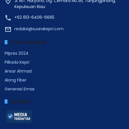
Jl. MT. Haryono, Gg. Cemara No.36, Tanjungpinang,
Kepulauan Riau
+62 813-6406-6665
redaksi@suarakepri.com
Topik Menarik
Pilpres 2024
Pilkada Kepri
Ansar Ahmad
Along Fiber
Generasi Emas
Verified