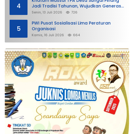
Khatam Massal TPA Desa Sungai Pinang
4
Jadi Tradisi Tahunan, Wujudkan Generasi
Qurani
Senin, 13 Juli 2026
726
PWI Pusat Sosialisasi Lima Peraturan
5
Organisasi
Kamis, 16 Juli 2026
664