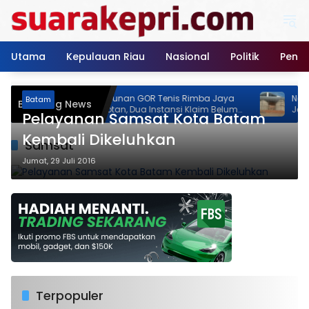
Langsung
ke
konten
Utama
Kepulauan Riau
Nasional
Politik
Pendi
Pembangunan GOR Tenis Rimba Jaya
Neo Feodal!
Batam
Breaking News
Jadi Sorotan, Dua Instansi Klaim Belum
Jalan Rimb
Pelayanan Samsat Kota Batam
Ada Izin
Izin, Pemil
Persen
Kembali Dikeluhkan
Samsat
Jumat, 29 Juli 2016
Terpopuler