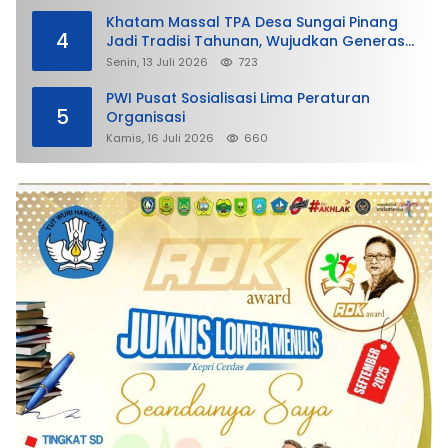
Khatam Massal TPA Desa Sungai Pinang
4
Jadi Tradisi Tahunan, Wujudkan Generasi
Qurani
Senin, 13 Juli 2026
723
PWI Pusat Sosialisasi Lima Peraturan
5
Organisasi
Kamis, 16 Juli 2026
660