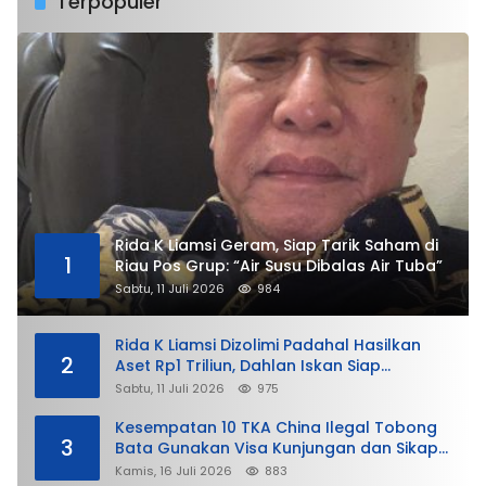
Terpopuler
Rida K Liamsi Geram, Siap Tarik Saham di
1
Riau Pos Grup: “Air Susu Dibalas Air Tuba”
Sabtu, 11 Juli 2026
984
Rida K Liamsi Dizolimi Padahal Hasilkan
2
Aset Rp1 Triliun, Dahlan Iskan Siap
Membela
Sabtu, 11 Juli 2026
975
Kesempatan 10 TKA China Ilegal Tobong
3
Bata Gunakan Visa Kunjungan dan Sikap
Lunak Ditjen Imigrasi Kepri?
Kamis, 16 Juli 2026
883