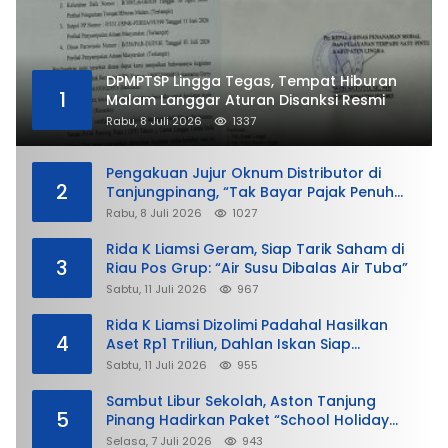
DPMPTSP Lingga Tegas, Tempat Hiburan
1
Malam Langgar Aturan Disanksi Resmi
Rabu, 8 Juli 2026
1337
Pengakuan Jujur Oknum Distributor di
2
Tanjungpinang, “Tak Bayar Pajak Penuh
demi Untung”
Rabu, 8 Juli 2026
1027
Rida K Liamsi Geram, Siap Tarik Saham di
3
Riau Pos Grup: “Air Susu Dibalas Air Tuba”
Sabtu, 11 Juli 2026
967
Rida K Liamsi Dizolimi Padahal Hasilkan
4
Aset Rp1 Triliun, Dahlan Iskan Siap
Membela
Sabtu, 11 Juli 2026
955
Sambut Libur Sekolah, Aston Tanjung
5
Pinang Hadirkan Paket “School Holiday
Getaway”
Selasa, 7 Juli 2026
943