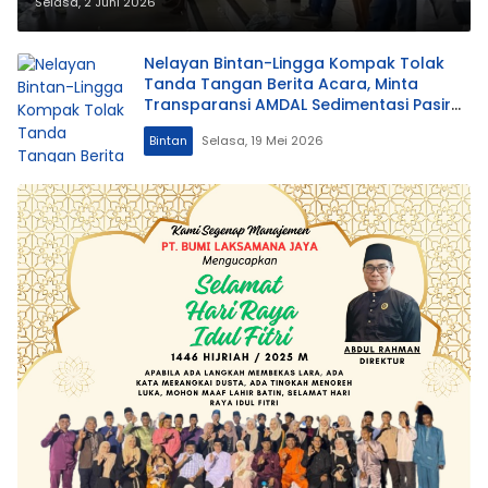
Sedimentasi Pasir dan PSN Pulau
Selasa, 2 Juni 2026
Poto
Nelayan Bintan-Lingga Kompak Tolak
Tanda Tangan Berita Acara, Minta
Transparansi AMDAL Sedimentasi Pasir
Laut
Bintan
Selasa, 19 Mei 2026