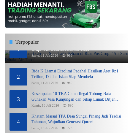
Terpopuler
Rida K Liamsi Geram, Siap Tarik Saham di Riau Pos
1
Grup: “Air Susu Dibalas Air Tuba”
Sabtu, 11 Juli 2026
989
Rida K Liamsi Dizolimi Padahal Hasilkan Aset Rp1
2
Triliun, Dahlan Iskan Siap Membela
Sabtu, 11 Juli 2026
980
Kesempatan 10 TKA China Ilegal Tobong Bata
3
Gunakan Visa Kunjungan dan Sikap Lunak Ditjen
Imigrasi Kepri?
Kamis, 16 Juli 2026
890
Khatam Massal TPA Desa Sungai Pinang Jadi Tradisi
4
Tahunan, Wujudkan Generasi Qurani
Senin, 13 Juli 2026
728