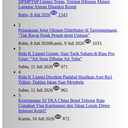
DPMPTSP Lingga Tegas, Tempat Hiburan Malam
Langgar Aturan Disanksi Resmi
Rabu, 8 Juli 2026
1343
2
Pengakuan Jujur Oknum Distributor di Tanjungpinang,
“Tak Bayar Pajak Penuh demi Untung”
Rabu, 8 Juli 2026
Kamis, 9 Juli 2026
1033
3
Rida K Liamsi Geram, Siap Tarik Saham di Riau Pos
Grup: “Air Susu Dibalas Air Tuba”
Sabtu, 11 Juli 2026
971
4
Rida K Liamsi Dizolimi Padahal Hasilkan Aset Rp1
Triliun, Dahlan Iskan Siap Membela
Sabtu, 11 Juli 2026
962
5
Kesempatan 10 TKA China Ilegal Tobong Bata
Gunakan Visa Kunjungan dan Sikap Lunak Ditjen
Imigrasi Kepri?
Kamis, 16 Juli 2026
872