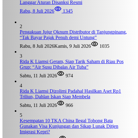
Langgar Aturan Disanksi Resmi
Rabu, 8 Juli 2026
1345
2
Pengakuan Jujur Oknum Distributor di Tanjungpinang,
“Tak Bayar Pajak Penuh demi Untung”
Rabu, 8 Juli 2026
Kamis, 9 Juli 2026
1035
3
Rida K Liamsi Geram, Siap Tarik Saham di Riau Pos
Grup: “Air Susu Dibalas Air Tuba”
Sabtu, 11 Juli 2026
974
4
Rida K Liamsi Dizolimi Padahal Hasilkan Aset Rp1
Triliun, Dahlan Iskan Siap Membela
Sabtu, 11 Juli 2026
966
5
Kesempatan 10 TKA China Ilegal Tobong Bata
Gunakan Visa Kunjungan dan Sikap Lunak Ditjen
Imigrasi Kepri?