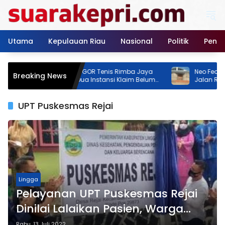
Langsung
ke
konten
Utama
Kepulauan Riau
Nasional
Politik
Pendi
Pembangunan GOR Tenis Rimba Jaya
Neo Feodal! Proye
Breaking News
Jadi Sorotan, Dua Instansi Klaim Belum
Jalan Rimba Jaya
Ada Izin
Izin, Pemilik Mala
Persen
UPT Puskesmas Rejai
Lingga
Pelayanan UPT Puskesmas Rejai
Dinilai Lalaikan Pasien, Warga
Mengaku Kecewa
Rabu, 13 Juli 2022