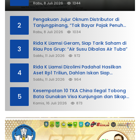
Rabu, 8 Juli 2026
1344
Pengakuan Jujur Oknum Distributor di
2
Tanjungpinang, “Tak Bayar Pajak Penuh
demi Untung”
Rabu, 8 Juli 2026
1034
Rida K Liamsi Geram, Siap Tarik Saham di
3
Riau Pos Grup: “Air Susu Dibalas Air Tuba”
Sabtu, 11 Juli 2026
972
Rida K Liamsi Dizolimi Padahal Hasilkan
4
Aset Rp1 Triliun, Dahlan Iskan Siap
Membela
Sabtu, 11 Juli 2026
964
Kesempatan 10 TKA China Ilegal Tobong
5
Bata Gunakan Visa Kunjungan dan Sikap
Lunak Ditjen Imigrasi Kepri?
Kamis, 16 Juli 2026
873