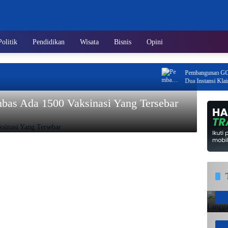
Politik
Pendidikan
Wisata
Bisnis
Opini
Pembangunan GOR Teni
Dua Instansi Klaim Be
mbas Ada 1500 Vaksinasi Yang Tersebar