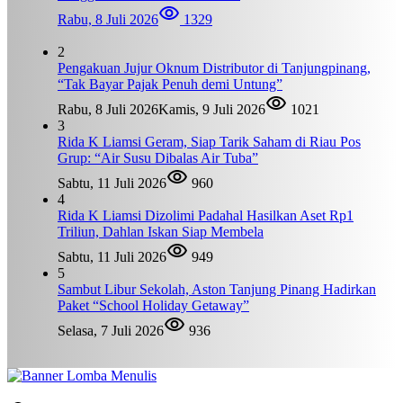
Rabu, 8 Juli 2026
1329
2
Pengakuan Jujur Oknum Distributor di Tanjungpinang,
“Tak Bayar Pajak Penuh demi Untung”
Rabu, 8 Juli 2026
Kamis, 9 Juli 2026
1021
3
Rida K Liamsi Geram, Siap Tarik Saham di Riau Pos
Grup: “Air Susu Dibalas Air Tuba”
Sabtu, 11 Juli 2026
960
4
Rida K Liamsi Dizolimi Padahal Hasilkan Aset Rp1
Triliun, Dahlan Iskan Siap Membela
Sabtu, 11 Juli 2026
949
5
Sambut Libur Sekolah, Aston Tanjung Pinang Hadirkan
Paket “School Holiday Getaway”
Selasa, 7 Juli 2026
936