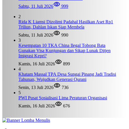
Sabtu, 11 Juli 2026
999
2
Rida K Liamsi Dizolimi Padahal Hasilkan Aset Rp1
Triliun, Dahlan Iskan Siap Membela
Sabtu, 11 Juli 2026
990
3
Kesempatan 10 TKA China Ilegal Tobong Bata
Gunakan Visa Kunjungan dan Sikap Lunak Ditjen
Imigrasi Kepri?
Kamis, 16 Juli 2026
899
4
Khatam Massal TPA Desa Sungai Pinang Jadi Tradisi
Tahunan, Wujudkan Generasi Qurani
Senin, 13 Juli 2026
736
5
PWI Pusat Sosialisasi Lima Peraturan Organisasi
Kamis, 16 Juli 2026
676