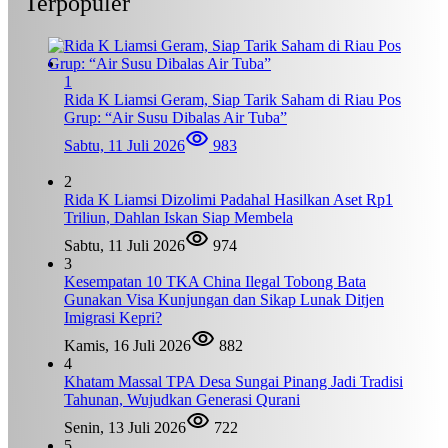
Terpopuler
1
Rida K Liamsi Geram, Siap Tarik Saham di Riau Pos
Grup: “Air Susu Dibalas Air Tuba”
Sabtu, 11 Juli 2026
983
2
Rida K Liamsi Dizolimi Padahal Hasilkan Aset Rp1
Triliun, Dahlan Iskan Siap Membela
Sabtu, 11 Juli 2026
974
3
Kesempatan 10 TKA China Ilegal Tobong Bata
Gunakan Visa Kunjungan dan Sikap Lunak Ditjen
Imigrasi Kepri?
Kamis, 16 Juli 2026
882
4
Khatam Massal TPA Desa Sungai Pinang Jadi Tradisi
Tahunan, Wujudkan Generasi Qurani
Senin, 13 Juli 2026
722
5