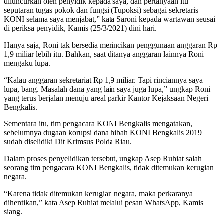
diluncurkan oleh penyidik kepada saya, dan pertanyaan itu
seputaran tugas pokok dan fungsi (Tupoksi) sebagai sekretaris
KONI selama saya menjabat,” kata Saroni kepada wartawan seusai
di periksa penyidik, Kamis (25/3/2021) dini hari.
Hanya saja, Roni tak bersedia merincikan penggunaan anggaran Rp
1,9 miliar lebih itu. Bahkan, saat ditanya anggaran lainnya Roni
mengaku lupa.
“Kalau anggaran sekretariat Rp 1,9 miliar. Tapi rinciannya saya
lupa, bang. Masalah dana yang lain saya juga lupa,” ungkap Roni
yang terus berjalan menuju areal parkir Kantor Kejaksaan Negeri
Bengkalis.
Sementara itu, tim pengacara KONI Bengkalis mengatakan,
sebelumnya dugaan korupsi dana hibah KONI Bengkalis 2019
sudah diselidiki Dit Krimsus Polda Riau.
Dalam proses penyelidikan tersebut, ungkap Asep Ruhiat salah
seorang tim pengacara KONI Bengkalis, tidak ditemukan kerugian
negara.
“Karena tidak ditemukan kerugian negara, maka perkaranya
dihentikan,” kata Asep Ruhiat melalui pesan WhatsApp, Kamis
siang.