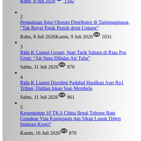
Rabu, 8 Juli 2026
1342
2
Pengakuan Jujur Oknum Distributor di Tanjungpinang,
“Tak Bayar Pajak Penuh demi Untung”
Rabu, 8 Juli 2026
Kamis, 9 Juli 2026
1031
3
Rida K Liamsi Geram, Siap Tarik Saham di Riau Pos
Grup: “Air Susu Dibalas Air Tuba”
Sabtu, 11 Juli 2026
970
4
Rida K Liamsi Dizolimi Padahal Hasilkan Aset Rp1
Triliun, Dahlan Iskan Siap Membela
Sabtu, 11 Juli 2026
961
5
Kesempatan 10 TKA China Ilegal Tobong Bata
Gunakan Visa Kunjungan dan Sikap Lunak Ditjen
Imigrasi Kepri?
Kamis, 16 Juli 2026
870