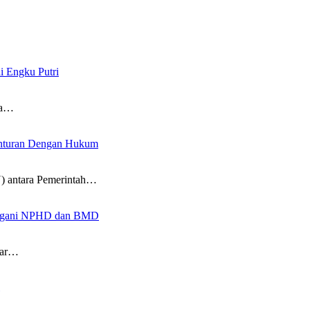
 Engku Putri
ta…
enturan Dengan Hukum
) antara Pemerintah…
tangani NPHD dan BMD
sar…