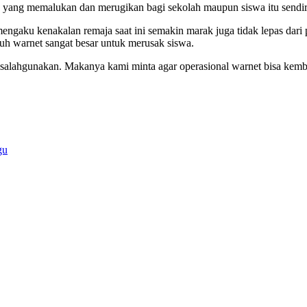
n yang memalukan dan merugikan bagi sekolah maupun siswa itu sendir
ngaku kenakalan remaja saat ini semakin marak juga tidak lepas dari 
h warnet sangat besar untuk merusak siswa.
lahgunakan. Makanya kami minta agar operasional warnet bisa kembali
gu