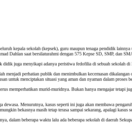
uruh kepala sekolah (kepsek), guru maupun tenaga pendidik lainnya 
hmad Dahlan saat bersilaturahmi dengan 575 Kepse SD, SMP, dan SMA 
didik juga menyikapi adanya peristiwa fedofilia di sebuah sekolah di
elah menjadi perhatian publik dan menimbulkan kecemasan dikalangan 
san untuk menciptakan situasi yang aman dan nyaman dalam proses be
terus memperhatikan murid-muridnya. Bukan hanya mengajar tetapi ju
 dewasa. Menurutnya, kasus seperti ini juga akan membawa pengaruh 
, mungkin bekasnya masih tetap terasa sampai sekarang, apalagi kasus sep
utnya, dalam beberapa waktu lalu ada beberapa sekolah di daerah Sekupa