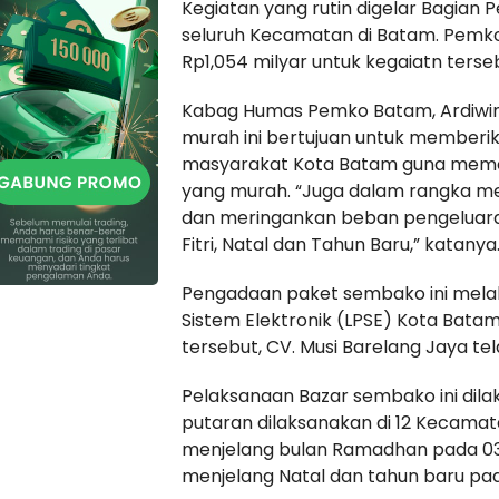
Kegiatan yang rutin digelar Bagian 
seluruh Kecamatan di Batam. Pemk
Rp1,054 milyar untuk kegaiatn terse
Kabag Humas Pemko Batam, Ardiwi
murah ini bertujuan untuk memberi
masyarakat Kota Batam guna meme
yang murah. “Juga dalam rangka m
dan meringankan beban pengeluara
Fitri, Natal dan Tahun Baru,” katanya
Pengadaan paket sembako ini melal
Sistem Elektronik (LPSE) Kota Bata
tersebut, CV. Musi Barelang Jaya te
Pelaksanaan Bazar sembako ini dil
putaran dilaksanakan di 12 Kecamat
menjelang bulan Ramadhan pada 03-
menjelang Natal dan tahun baru pa