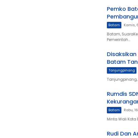
Pemko Bat
Pembangun
Batam
Kamis, 
Batam, SuaraKe
Pemerintah…
Disaksikan
Batam Tan
Tanjungpinang
Tanjungpinang, 
Rumdis SDN
Kekurangan
Batam
Rabu, 1
Minta Wali Kota
Rudi Dan Am