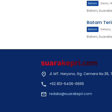
Batam
Senin, 1
Batam, SuaraKepri
Batam Ter
Batam
Selasa, 
Batam, SuaraKe
Jl. MT. Haryono, Gg. Cemara No.36,
+62 813-6406-6665
redaksi@suarakepri.com