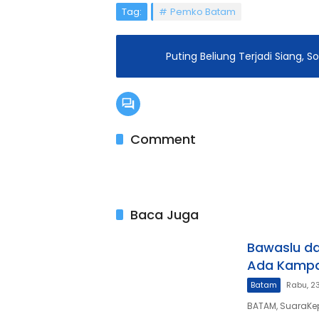
Tag:
Pemko Batam
Puting Beliung Terjadi Siang,
Comment
Baca Juga
Bawaslu d
Ada Kampan
Batam
Rabu, 2
BATAM, SuaraKe