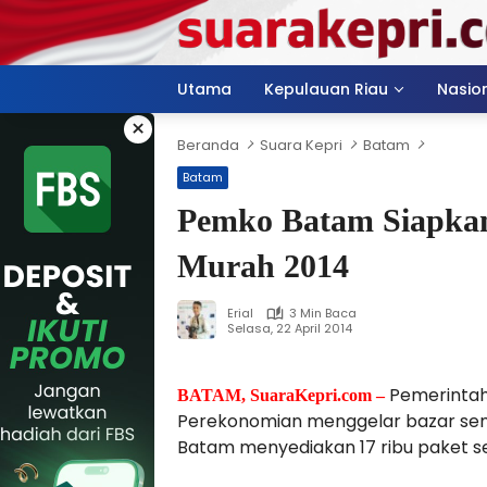
Langsung
ke
konten
Utama
Kepulauan Riau
Nasio
×
Beranda
Suara Kepri
Batam
Batam
Pemko Batam Siapkan
Murah 2014
Erial
3 Min Baca
Selasa, 22 April 2014
Pemerintah
BATAM, SuaraKepri.com –
Perekonomian menggelar bazar se
Batam menyediakan 17 ribu paket 