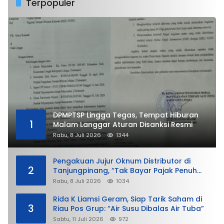
Terpopuler
DPMPTSP Lingga Tegas, Tempat Hiburan
1
Malam Langgar Aturan Disanksi Resmi
Rabu, 8 Juli 2026
1344
Pengakuan Jujur Oknum Distributor di
2
Tanjungpinang, “Tak Bayar Pajak Penuh
demi Untung”
Rabu, 8 Juli 2026
1034
Rida K Liamsi Geram, Siap Tarik Saham di
3
Riau Pos Grup: “Air Susu Dibalas Air Tuba”
Sabtu, 11 Juli 2026
972