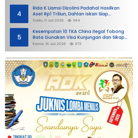
Rida K Liamsi Dizolimi Padahal Hasilkan
4
Aset Rp1 Triliun, Dahlan Iskan Siap
Membela
Sabtu, 11 Juli 2026
964
Kesempatan 10 TKA China Ilegal Tobong
5
Bata Gunakan Visa Kunjungan dan Sikap
Lunak Ditjen Imigrasi Kepri?
Kamis, 16 Juli 2026
873