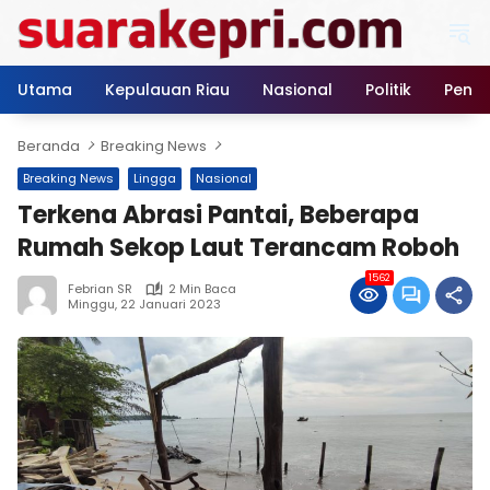
Langsung
ke
konten
Utama
Kepulauan Riau
Nasional
Politik
Pendi
Beranda
Breaking News
Breaking News
Lingga
Nasional
Terkena Abrasi Pantai, Beberapa
Rumah Sekop Laut Terancam Roboh
1562
Febrian SR
2 Min Baca
Minggu, 22 Januari 2023