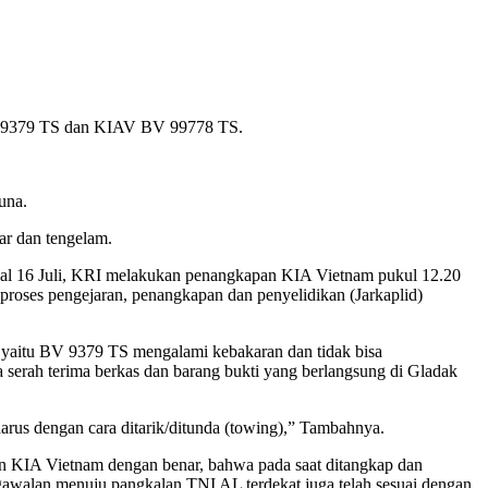
V 9379 TS dan KIAV BV 99778 TS.
una.
ar dan tengelam.
al 16 Juli, KRI melakukan penangkapan KIA Vietnam pukul 12.20
roses pengejaran, penangkapan dan penyelidikan (Jarkaplid)
am yaitu BV 9379 TS mengalami kebakaran dan tidak bisa
 serah terima berkas dan barang bukti yang berlangsung di Gladak
rus dengan cara ditarik/ditunda (towing),” Tambahnya.
 KIA Vietnam dengan benar, bahwa pada saat ditangkap dan
gawalan menuju pangkalan TNI AL terdekat juga telah sesuai dengan