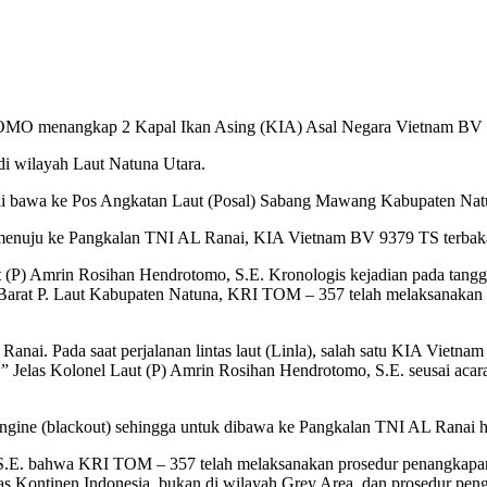
 TOMO menangkap 2 Kapal Ikan Asing (KIA) Asal Negara Vietnam B
di wilayah Laut Natuna Utara.
di bawa ke Pos Angkatan Laut (Posal) Sabang Mawang Kabupaten Nat
al menuju ke Pangkalan TNI AL Ranai, KIA Vietnam BV 9379 TS terbak
P) Amrin Rosihan Hendrotomo, S.E. Kronologis kejadian pada tangg
Barat P. Laut Kabupaten Natuna, KRI TOM – 357 telah melaksanakan p
anai. Pada saat perjalanan lintas laut (Linla), salah satu KIA Vietn
” Jelas Kolonel Laut (P) Amrin Rosihan Hendrotomo, S.E. seusai acara
gine (blackout) sehingga untuk dibawa ke Pangkalan TNI AL Ranai ha
S.E. bahwa KRI TOM – 357 telah melaksanakan prosedur penangkapan
das Kontinen Indonesia, bukan di wilayah Grey Area, dan prosedur pen