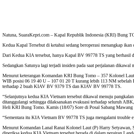
Natuna, SuaraKepri.com – Kapal Republik Indonesia (KRI) Bung
Kedua Kapal Tersebut di ketahui sedang beroperasi menangkap ikan 
Dari Kedua KIA tersebut, hanya Kapal BV 99778 TS yang berhasil 
Sedangkan Satunya lagi terjadi insiden pada saat perjalanan dikaw
Menurut keterangan Komandan KRI Bung Tomo – 357 Kolonel Laut (
WIB posisi 06 19 40 U – 107 01 20 T kurang lebih 113 NM sebelah 
terhadap 2 buah KIAV BV 9379 TS dan KIAV BV 99778 TS.
“Selanjutnya kedua KIA Vietnam tersebut dikawal menuju pangkalan R
ditanggulangi sehingga dilaksanakan evakuasi terhadap seluruh ABK,
Heli KRI Bung Tomo. Kamis (18/07) Sore di Posal Sabang Mawang
“Sementara itu KIA Vietnam BV 99778 TS juga mengalami trouble en
Menurut Komandan Lanal Ranai Kolonel Laut (P) Harry Setyawan, 
diperiksa kedua KIA Vietnam tersebut berada di dalam perairan Lan