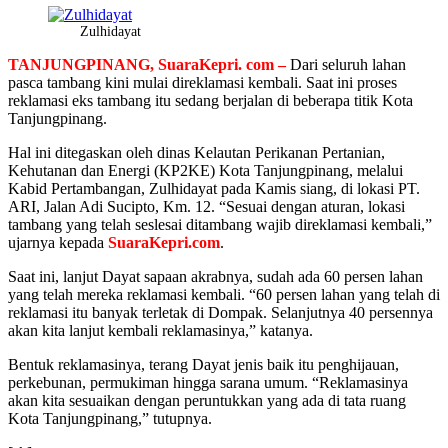
Zulhidayat
TANJUNGPINANG, SuaraKepri. com –
Dari seluruh lahan
pasca tambang kini mulai direklamasi kembali. Saat ini proses
reklamasi eks tambang itu sedang berjalan di beberapa titik Kota
Tanjungpinang.
Hal ini ditegaskan oleh dinas Kelautan Perikanan Pertanian,
Kehutanan dan Energi (KP2KE) Kota Tanjungpinang, melalui
Kabid Pertambangan, Zulhidayat pada Kamis siang, di lokasi PT.
ARI, Jalan Adi Sucipto, Km. 12. “Sesuai dengan aturan, lokasi
tambang yang telah seslesai ditambang wajib direklamasi kembali,”
ujarnya kepada
SuaraKepri.com
.
Saat ini, lanjut Dayat sapaan akrabnya, sudah ada 60 persen lahan
yang telah mereka reklamasi kembali. “60 persen lahan yang telah di
reklamasi itu banyak terletak di Dompak. Selanjutnya 40 persennya
akan kita lanjut kembali reklamasinya,” katanya.
Bentuk reklamasinya, terang Dayat jenis baik itu penghijauan,
perkebunan, permukiman hingga sarana umum. “Reklamasinya
akan kita sesuaikan dengan peruntukkan yang ada di tata ruang
Kota Tanjungpinang,” tutupnya.