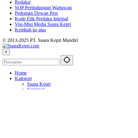
Redaksi
SOP Perlindungan Wartawan
Pedoman Dewan Pers
Kode Etik Perilaku Internal
Visi-Misi Media Suara Kepri
Kembali ke atas
© 2013-2025 PT. Suara Kepri Mandiri
×
Home
Kategori
Suara Kepri
Kriminal
Politik
Topik
Balapan
Berita Otomotif
Bulutangkis
Kejahatan
Laman
SOP Perlindungan Wartawan