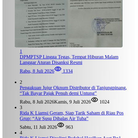
1
DPMPTSP Lingga Tegas, Tempat Hiburan Malam
Langgar Aturan Disanksi Resmi
Rabu, 8 Juli 2026
1334
2
Pengakuan Jujur Oknum Distributor di Tanjungpinang,
“Tak Bayar Pajak Penuh demi Untung”
Rabu, 8 Juli 2026
Kamis, 9 Juli 2026
1024
3
Rida K Liamsi Geram, Siap Tarik Saham di Riau Pos
Grup: “Air Susu Dibalas Air Tuba”
Sabtu, 11 Juli 2026
963
4