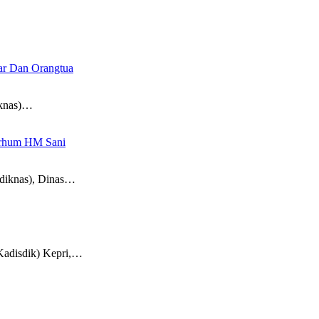
jar Dan Orangtua
iknas)…
arhum HM Sani
rdiknas), Dinas…
adisdik) Kepri,…