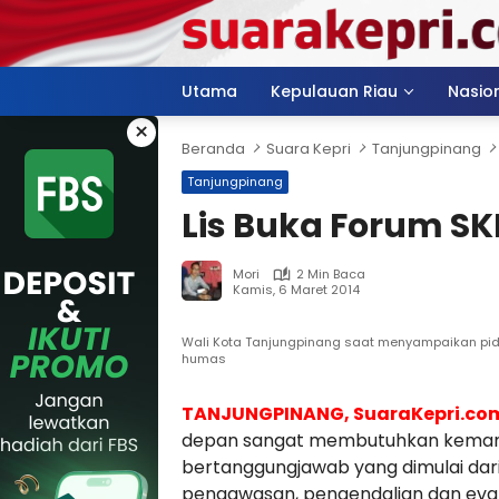
Langsung
ke
konten
Utama
Kepulauan Riau
Nasio
×
Beranda
Suara Kepri
Tanjungpinang
Tanjungpinang
Lis Buka Forum S
Mori
2 Min Baca
Kamis, 6 Maret 2014
Wali Kota Tanjungpinang saat menyampaikan pid
humas
TANJUNGPINANG, SuaraKepri.co
depan sangat membutuhkan kemampu
bertanggungjawab yang dimulai dar
pengawasan, pengendalian dan eva