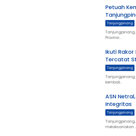
Petuah Kem
Tanjungpi
Tanjungpinang
Tanjungpinang, 
Provinsi…
Ikuti Rako
Tercatat St
Tanjungpinang
Tanjungpinang,
kembali…
ASN Netral
Integritas
Tanjungpinang
Tanjungpinang,
melaksanakan…