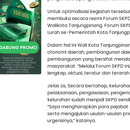
Untuk optimalisasi kegiatan tersebu
membuka secara resmi Forum SKPD K
Walikota Tanjungpinang. Forum SKPD 
Lurah se-Pemerintah Kota Tanjungp
Dalam hal ini Wali Kota Tanjungpi
otonomi daerah, pembangunan daer
pembangunan yang bersifat mendas
masyarakat. “Melalui Forum SKPD i
lengkap, aktual, teratur dan terarah 
Jelas Lis, Secara bertahap, kelura
pelaksanaan, pengawasan, pengend
kelurahan sudah menjadi SKPD sendir
“Saya mengharapkan para pejabat
serta mengajukan usulan-usulan prio
urgensinya,” katanya.