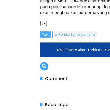
hingga 11 Maret 2014 dan diharapka
pada pelaksanaan Musrenbang ting
akan menghasilkan outcome yang m
[sk]
Tag:
Pemko Tanjungpinang
IJMB Batam Akan Terbitkan Ko
Comment
Baca Juga