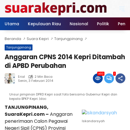
Langsung
ke
konten
Utama
Kepulauan Riau
Nasional
Politik
Pendi
Beranda
Suara Kepri
Tanjungpinang
Tanjungpinang
Anggaran CPNS 2014 Kepri Ditambah
di APBD Perubahan
493
1
Erial
2 Min Baca
Senin, 3 Februari 2014
Unsur pimpinan DPRD Kepri saat foto bersama Gubernur Kepri dan
kepala BPKP Kepri. |doc
TANJUNGPINANG,
SuaraKepri.com –
Anggaran
penerimaan Calon Pegawai
Iskandarsyah
Negeri Sipil (CPNS) Provinsi