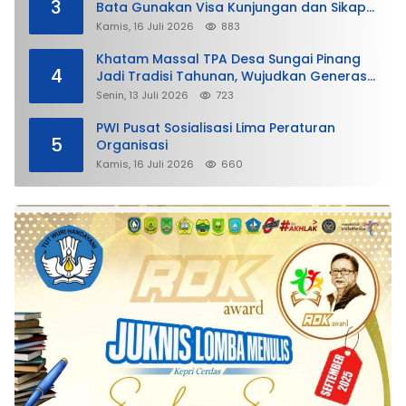
3
Bata Gunakan Visa Kunjungan dan Sikap
Lunak Ditjen Imigrasi Kepri?
Kamis, 16 Juli 2026
883
Khatam Massal TPA Desa Sungai Pinang
4
Jadi Tradisi Tahunan, Wujudkan Generasi
Qurani
Senin, 13 Juli 2026
723
PWI Pusat Sosialisasi Lima Peraturan
5
Organisasi
Kamis, 16 Juli 2026
660