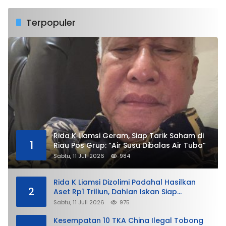
Terpopuler
Rida K Liamsi Geram, Siap Tarik Saham di
1
Riau Pos Grup: “Air Susu Dibalas Air Tuba”
Sabtu, 11 Juli 2026
984
Rida K Liamsi Dizolimi Padahal Hasilkan
2
Aset Rp1 Triliun, Dahlan Iskan Siap
Membela
Sabtu, 11 Juli 2026
975
Kesempatan 10 TKA China Ilegal Tobong