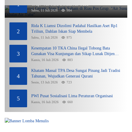
1
Grup: “Air Susu Dibalas Air Tuba”
Sabtu, 11 Juli 2026
984
Rida K Liamsi Dizolimi Padahal Hasilkan Aset Rp1
2
Triliun, Dahlan Iskan Siap Membela
Sabtu, 11 Juli 2026
975
Kesempatan 10 TKA China Ilegal Tobong Bata
3
Gunakan Visa Kunjungan dan Sikap Lunak Ditjen
Imigrasi Kepri?
Kamis, 16 Juli 2026
883
Khatam Massal TPA Desa Sungai Pinang Jadi Tradisi
4
Tahunan, Wujudkan Generasi Qurani
Senin, 13 Juli 2026
723
PWI Pusat Sosialisasi Lima Peraturan Organisasi
5
Kamis, 16 Juli 2026
660