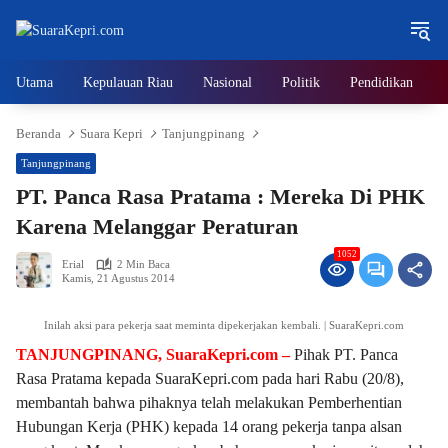
Langsung
ke
konten
Utama
Kepulauan Riau
Nasional
Politik
Pendidikan
Beranda
Suara Kepri
Tanjungpinang
Tanjungpinang
PT. Panca Rasa Pratama : Mereka Di PHK
Karena Melanggar Peraturan
1052
Erial
2 Min Baca
Kamis, 21 Agustus 2014
Inilah aksi para pekerja saat meminta dipekerjakan kembali. | SuaraKepri.com
TANJUNGPINANG, SuaraKepri.com –
Pihak PT. Panca
Rasa Pratama kepada SuaraKepri.com pada hari Rabu (20/8),
membantah bahwa pihaknya telah melakukan Pemberhentian
Hubungan Kerja (PHK) kepada 14 orang pekerja tanpa alsan