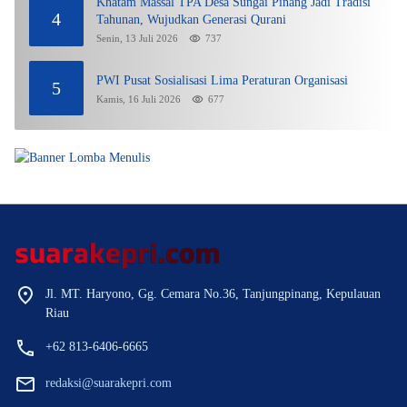
Khatam Massal TPA Desa Sungai Pinang Jadi Tradisi
4
Tahunan, Wujudkan Generasi Qurani
Senin, 13 Juli 2026
737
PWI Pusat Sosialisasi Lima Peraturan Organisasi
5
Kamis, 16 Juli 2026
677
Jl. MT. Haryono, Gg. Cemara No.36, Tanjungpinang, Kepulauan
Riau
+62 813-6406-6665
redaksi@suarakepri.com