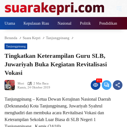
Langsung
ke
konten
Utama
Kepulauan Riau
Nasional
Politik
Pendidikan
Beranda
Suara Kepri
Tanjungpinang
Tanjungpinang
Tingkatkan Keterampilan Guru SLB,
Juwariyah Buka Kegiatan Revitalisasi
Vokasi
815
Mori
2 Min Baca
Kamis, 24 Oktober 2019
Tanjungpinang – Ketua Dewan Kerajinan Nasional Daerah
(Dekranasda) Kota Tanjungpinang, Juwariyah Syahrul
menghadiri dan membuka acara Revitalisasi Vokasi dan
Keterampilan Sekolah Luar Biasa di SLB Negeri 1
Tanjungpinang, Kamis (24/10).