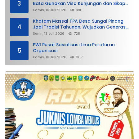
3
Bata Gunakan Visa Kunjungan dan Sikap
Lunak Ditjen Imigrasi Kepri?
Kamis, 16 Juli 2026
890
Khatam Massal TPA Desa Sungai Pinang
4
Jadi Tradisi Tahunan, Wujudkan Generasi
Qurani
Senin, 13 Juli 2026
728
PWI Pusat Sosialisasi Lima Peraturan
5
Organisasi
Kamis, 16 Juli 2026
667