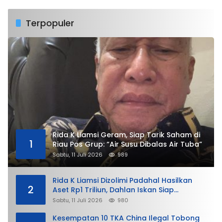
Terpopuler
Rida K Liamsi Geram, Siap Tarik Saham di
1
Riau Pos Grup: “Air Susu Dibalas Air Tuba”
Sabtu, 11 Juli 2026
989
Rida K Liamsi Dizolimi Padahal Hasilkan
2
Aset Rp1 Triliun, Dahlan Iskan Siap
Membela
Sabtu, 11 Juli 2026
980
Kesempatan 10 TKA China Ilegal Tobong