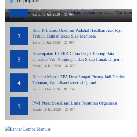
Terpopuler
Rida K Liamsi Geram, Siap Tarik Saham di Riau Pos
1
Grup: “Air Susu Dibalas Air Tuba”
Sabtu, 11 Juli 2026
996
Rida K Liamsi Dizolimi Padahal Hasilkan Aset Rp1
2
Triliun, Dahlan Iskan Siap Membela
Sabtu, 11 Juli 2026
987
Kesempatan 10 TKA China Ilegal Tobong Bata
3
Gunakan Visa Kunjungan dan Sikap Lunak Ditjen
Imigrasi Kepri?
Kamis, 16 Juli 2026
896
Khatam Massal TPA Desa Sungai Pinang Jadi Tradisi
4
Tahunan, Wujudkan Generasi Qurani
Senin, 13 Juli 2026
734
PWI Pusat Sosialisasi Lima Peraturan Organisasi
5
Kamis, 16 Juli 2026
674