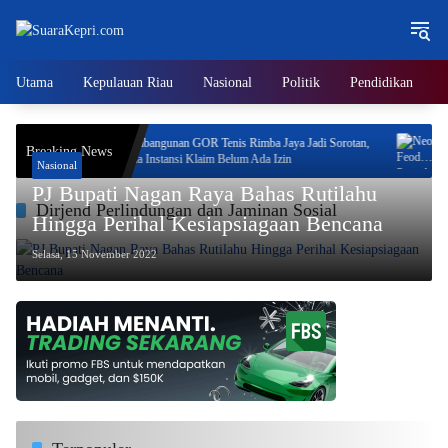
Langsung
ke
konten
Utama
Kepulauan Riau
Nasional
Politik
Pendidikan
Program
Pembangunan GOR Tenis Rimba Jaya Jadi Sorotan,
Neo 
Breaking News
Dua Instansi Klaim Belum Ada Izin
Jaya
Nasional
Prog
PJ Bupati Nagan Raya Bahas Rutilahu
Dirjend Perlindungan dan Jaminan Sosial
Hingga Perihal Kesiapsiagaan Bencana
Selasa, 15 November 2022