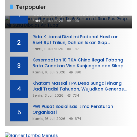
Terpopuler
Rida K Liamsi Geram, Siap Tarik Saham di
1
Riau Pos Grup: “Air Susu Dibalas Air Tuba”
Sabtu, 11 Juli 2026
996
Rida K Liamsi Dizolimi Padahal Hasilkan
2
Aset Rp1 Triliun, Dahlan Iskan Siap
Membela
Sabtu, 11 Juli 2026
987
Kesempatan 10 TKA China Ilegal Tobong
3
Bata Gunakan Visa Kunjungan dan Sikap
Lunak Ditjen Imigrasi Kepri?
Kamis, 16 Juli 2026
896
Khatam Massal TPA Desa Sungai Pinang
4
Jadi Tradisi Tahunan, Wujudkan Generasi
Qurani
Senin, 13 Juli 2026
734
PWI Pusat Sosialisasi Lima Peraturan
5
Organisasi
Kamis, 16 Juli 2026
674