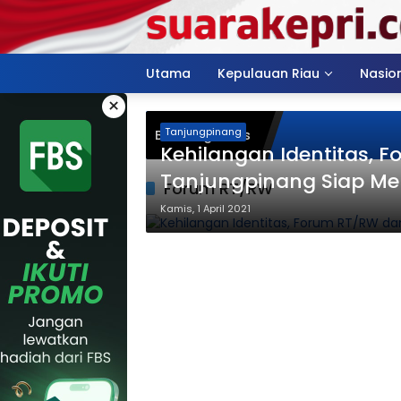
Langsung
ke
konten
Utama
Kepulauan Riau
Nasio
×
Tanjungpinang
Breaking News
Kehilangan Identitas, 
Tanjungpinang Siap M
Forum RT/RW
Kamis, 1 April 2021