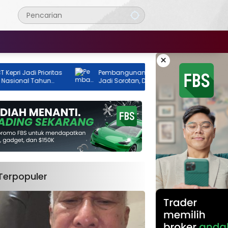
×
Jadi Prioritas
Pembangunan GOR Tenis Rimba Jaya
nal Tahun
Jadi Sorotan, Dua Instansi Klaim Belum
Ada Izin
Terpopuler