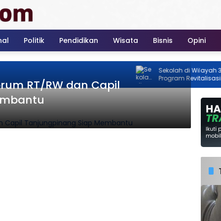
nal
Politik
Pendidikan
Wisata
Bisnis
Opini
Sekolah di Wilayah 3T Kepri 
Program Revitalisasi Nasio
Forum RT/RW dan Capil
2026
embantu